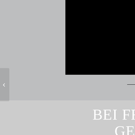
CRYOSIZER x ARTE
BEI 
GE