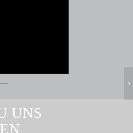
U UNS
REN