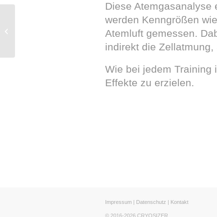
Diese Atemgasanalyse e
werden Kenngrößen wie d
Sophia Thiel bei
Atemluft gemessen. Dab
Cryosizer
indirekt die Zellatmung
Wie bei jedem Training 
Effekte zu erzielen.
Impressum
|
Datenschutz
|
Kontakt
© 2016-2026 CRYOSIZER