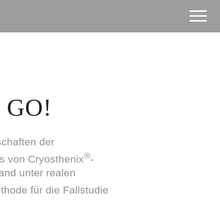
 GO!
schaften der
®
is von Cryosthenix
-
and unter realen
hode für die Fallstudie